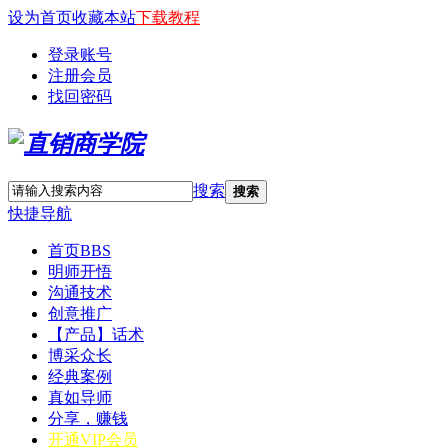
设为首页
收藏本站
下载教程
登录账号
注册会员
找回密码
搜索
搜索
快捷导航
首页
BBS
明师开悟
沟通技术
创意推广
【产品】话术
博采众长
经典案例
真如导师
分享，赚钱
开通VIP会员